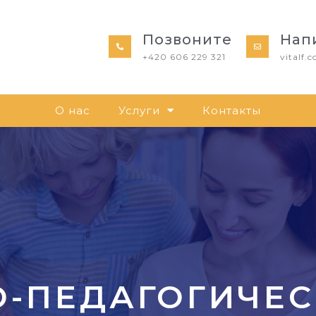
Позвоните
Нап
+420 606 229 321
vitalf
О нас
Услуги
Контакты
-ПЕДАГОГИЧЕС