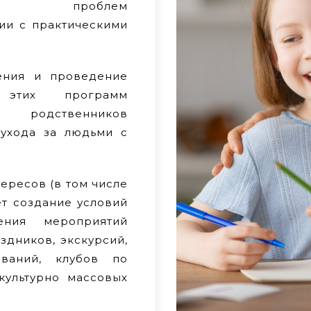
еских проблем
вии с практическими
ения и проведение
этих программ
е родственников
ухода за людьми с
ересов (в том числе
ет создание условий
ения мероприятий
здников, экскурсий,
ований, клубов по
культурно массовых