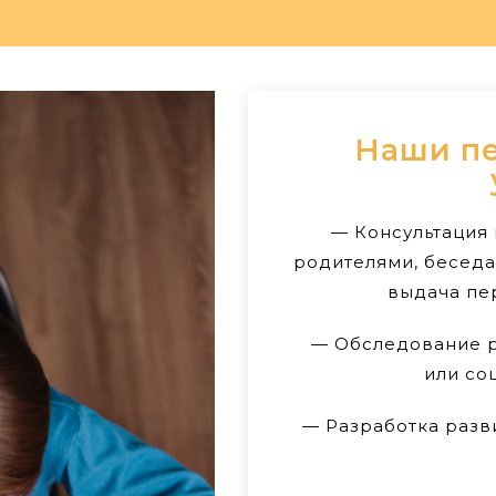
Наши пе
— Консультация 
родителями, беседа
выдача пе
— Обследование р
или со
— Разработка раз