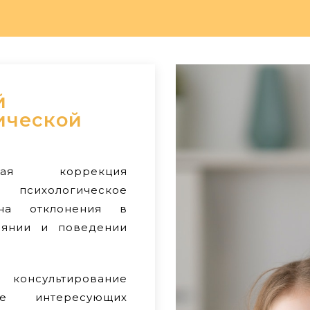
й
ической
ская коррекция
 психологическое
 на отклонения в
оянии и поведении
 консультирование
ние интересующих